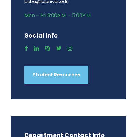
bsba@kuuniver.edu
Mon – Fri 9:00A.M. – 5:00P.M.
Social Info
Student Resources
Department Contact Info