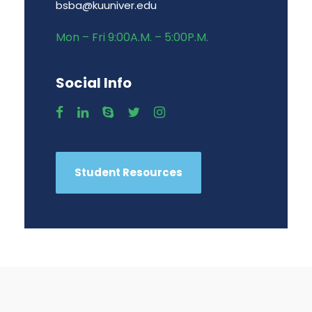
bsba@kuuniver.edu
Mon – Fri 9:00A.M. – 5:00P.M.
Social Info
Student Resources